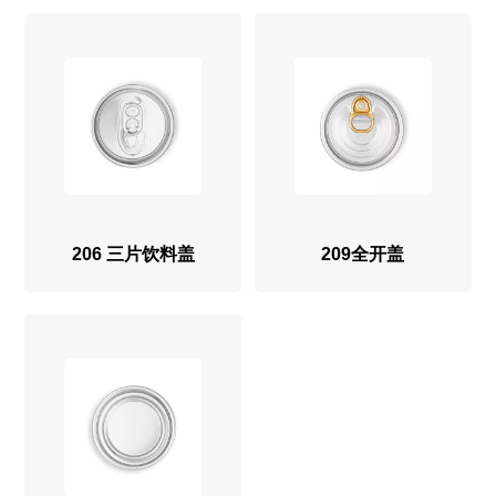
206 三片饮料盖
209全开盖