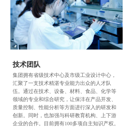
技术团队
集团拥有省级技术中心及市级工业设计中心，
汇聚了一支技术精湛专业能力出众的人才队
伍。
通过在技术、设备、材料、食品、化学等
领域的专业和综合研究，让保沣在产品开发、
质量控制、性能分析等方面进行深入的研发和
创新。同时，也加强与科研教育机构、上下游
企业的合作。
目前拥有100多项自主知识产权。