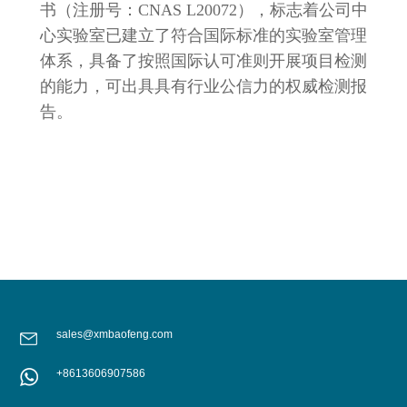
书（注册号：CNAS L20072），标志着公司中
心实验室已建立了符合国际标准的实验室管理
体系，具备了按照国际认可准则开展项目检测
的能力，可出具具有行业公信力的权威检测报
告。
sales@xmbaofeng.com
+8613606907586