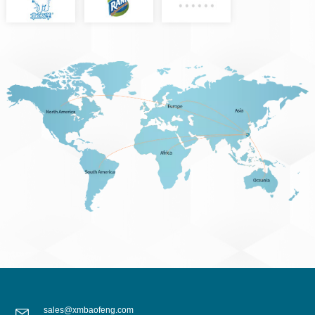
sales@xmbaofeng.com