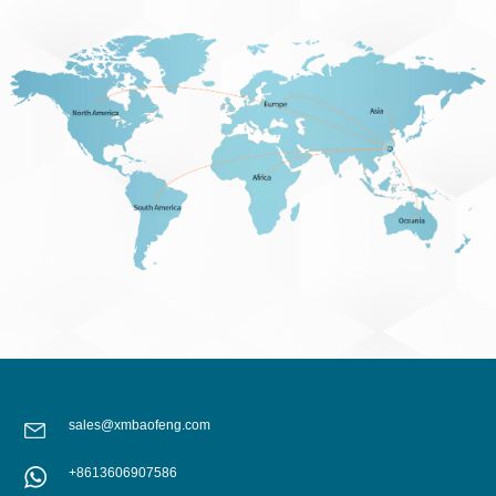
sales@xmbaofeng.com
+8613606907586