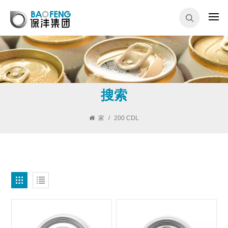
搜索
家
/
200 CDL