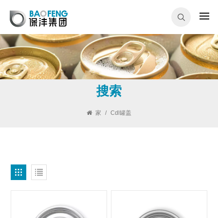
搜索
家
/
Cdl罐盖