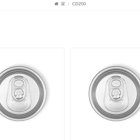
家
/
CD200