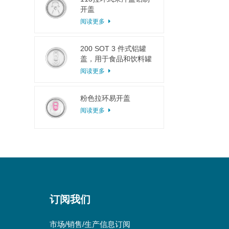
开盖
阅读更多
200 SOT 3 件式铝罐
盖，用于食品和饮料罐
头
阅读更多
粉色拉环易开盖
阅读更多
订阅我们
市场/销售/生产信息订阅