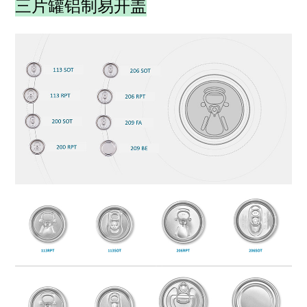
三片罐铝制易开盖