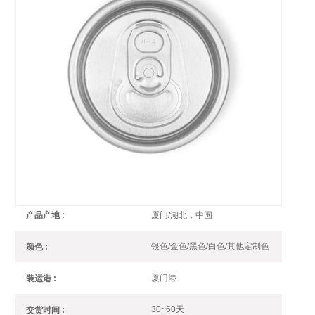
铝质易开罐盖 200 B64 SOT LOE
200直径铝质易开罐盖2片饮料罐适用于各种饮料
200 B64 SOT 大开口汽水饮料2片
编号 :
盖
可商谈
订单(起订量) :
银行现款
支付 :
厦门/湖北，中国
产品产地 :
银色/金色/黑色/白色/其他定制色
颜色 :
厦门港
装运港 :
30~60天
交货时间 :