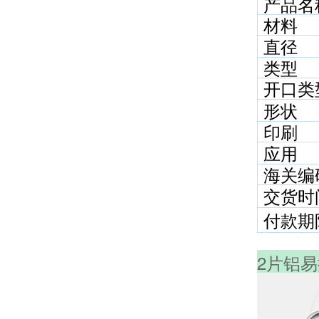
产品名
开盖
材料
阅读更多
直径
类型
200 SOT 3 件式铝罐
开口类
盖，用于食品和饮料罐
头
阅读更多
形状
印刷
粉色拉环易开盖
应用
阅读更多
海关编
交货时
付款期
2片铝