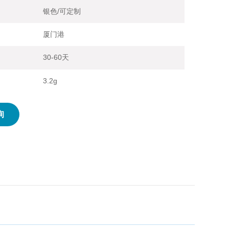
银色/可定制
厦门港
30-60天
3.2g
询