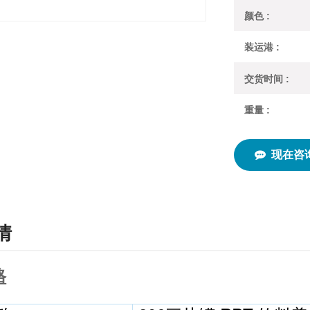
颜色 :
装运港 :
交货时间 :
重量 :
现在咨
情
格