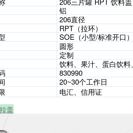
称
206三片罐 RPT 饮料盖
铝
206直径
RPT（拉环）
型
SOE（小型/标准开口
圆形
定制
饮料、果汁、蛋白饮料
码
830990
间
20~30个工作日
限
电汇、信用证
易拉盖