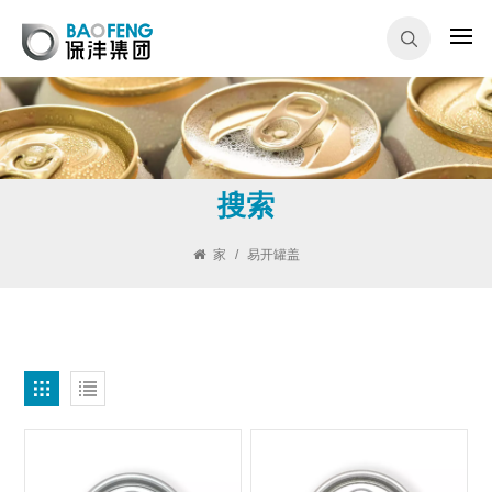
搜索
家
/
易开罐盖