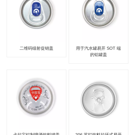
二维码镭射促销盖
用于汽水罐易开 SOT 端
的铝罐盖
卡拉宝铝制啤酒饮料罐盖
206 苏打饮料拉环式易开