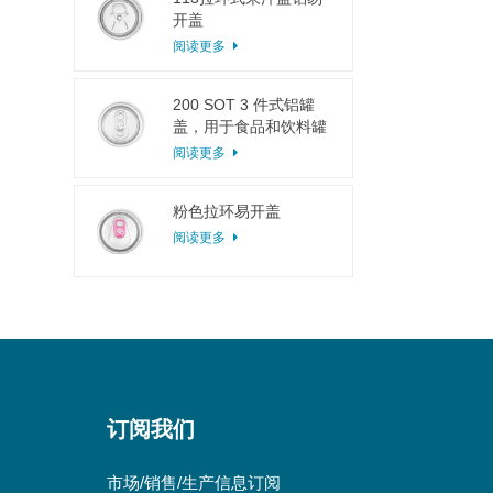
开盖
阅读更多
200 SOT 3 件式铝罐
盖，用于食品和饮料罐
头
阅读更多
粉色拉环易开盖
阅读更多
订阅我们
市场/销售/生产信息订阅