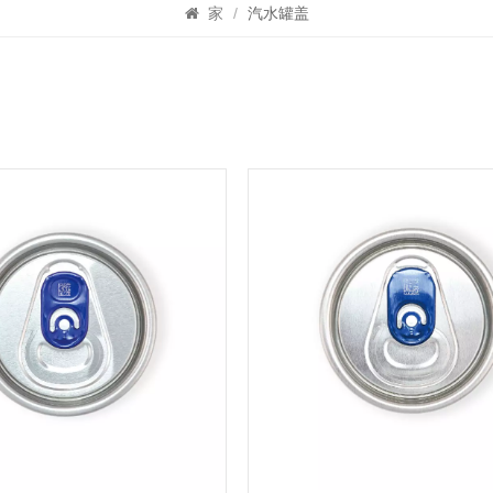
家
/
汽水罐盖