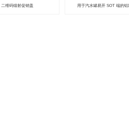
二维码镭射促销盖
用于汽水罐易开 SOT 端的