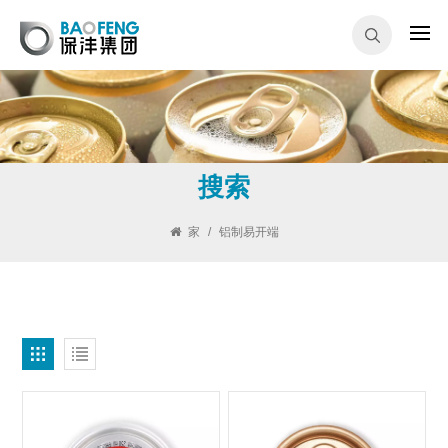
搜索
家
/
铝制易开端