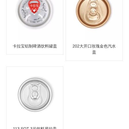
卡拉宝铝制啤酒饮料罐盖
202大开口玫瑰金色汽水
盖
113 SOT 3片饮料易拉盖