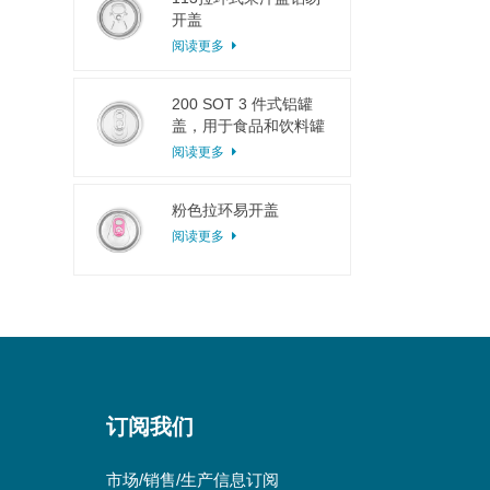
开盖
阅读更多
200 SOT 3 件式铝罐
盖，用于食品和饮料罐
头
阅读更多
粉色拉环易开盖
阅读更多
订阅我们
市场/销售/生产信息订阅