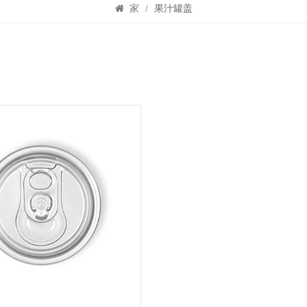
家
/
果汁罐盖