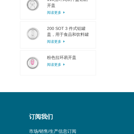
开盖
阅读更多
200 SOT 3 件式铝罐
盖，用于食品和饮料罐
头
阅读更多
粉色拉环易开盖
阅读更多
订阅我们
市场/销售/生产信息订阅