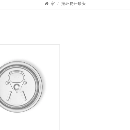
家
/
拉环易开罐头