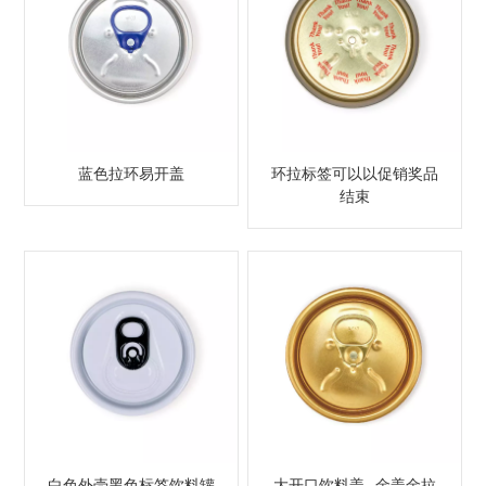
蓝色拉环易开盖
环拉标签可以以促销奖品
结束
白色外壳黑色标签饮料罐
大开口饮料盖--金盖金拉