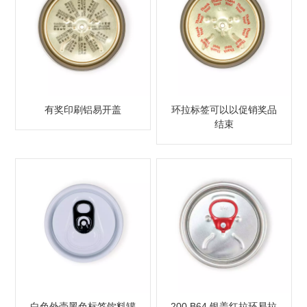
有奖印刷铝易开盖
环拉标签可以以促销奖品
结束
白色外壳黑色标签饮料罐
200 B64 银盖红拉环易拉