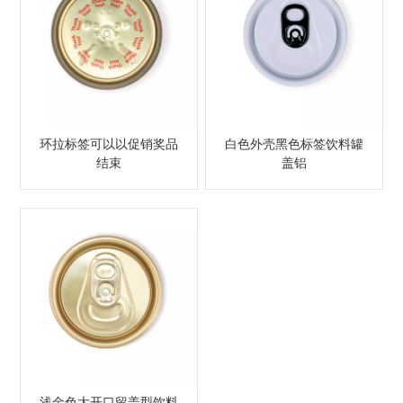
环拉标签可以以促销奖品
白色外壳黑色标签饮料罐
结束
盖铝
浅金色大开口留盖型饮料