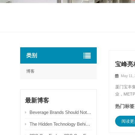
类别
宝峰亮相
博客
May 11,
厦门宝丰集
业，ME
最新博客
暴风集团在 
热门标签 
Beverage Brands Should Not Only Focus on Unit Prices When Choosing Aluminum Easy Open Ends! Packaging Selection Logic Derived from End-user Experience & Recycling Costs
阅读更
The Hidden Technology Behind Can Ends: An In-depth Guide to Types & Production Processes