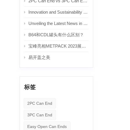
2PC Can End vs 3PC Can End: What's the Difference? — A Complete Guide for Beverage Manufacturers
Innovation and Sustainability Drive Growth in the Aluminum Can Lid Industry
Unveiling the Latest News in the Beverage Aluminum Can Lid Industry
B64和CDL罐头有什么区别？
宝峰亮相METPACK 2023展会。
易开盖之美
标签
2PC Can End
3PC Can End
Easy Open Can Ends