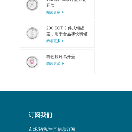
开盖
阅读更多
200 SOT 3 件式铝罐
盖，用于食品和饮料罐
头
阅读更多
粉色拉环易开盖
阅读更多
订阅我们
市场/销售/生产信息订阅