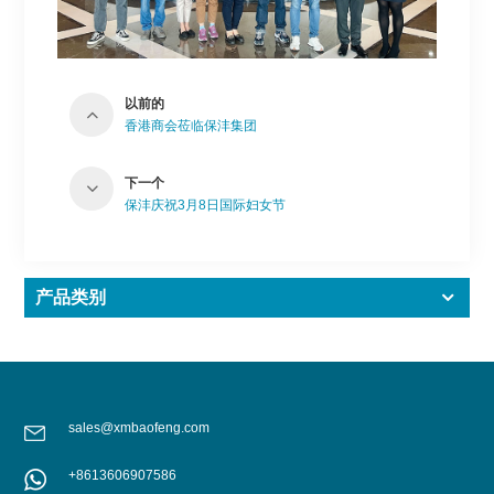
以前的
香港商会莅临保沣集团
下一个
保沣庆祝3月8日国际妇女节
产品类别
sales@xmbaofeng.com
+8613606907586