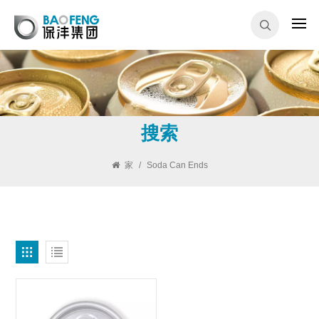
搜索
家
/
Soda Can Ends