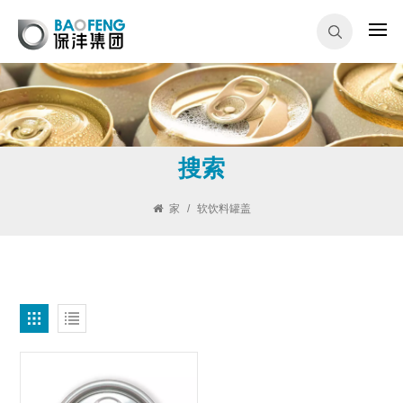
搜索
家
/
软饮料罐盖