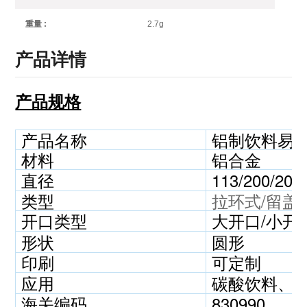
2.7g
重量 :
产品详情
产品规格
产品名称
铝制饮料易拉
材料
铝合金
直径
113/200/20
类型
拉环式/留盖
开口类型
大开口/小开
形状
圆形
印刷
可定制
应用
碳酸饮料、
海关编码
830990