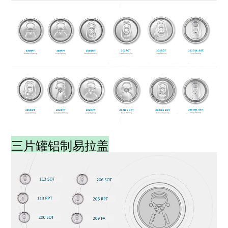
三片罐铝制易拉盖