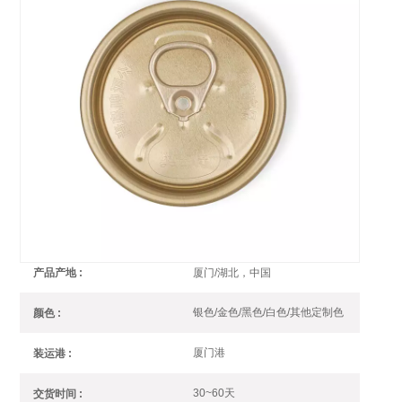
金色易开盖
金色瓶盖让您的饮料罐在货架上熠熠生辉，保沣提供浅金
色、深金色全系列金色罐盖。
金色易开盖
编号 :
整板
订单(起订量) :
银行现款
支付 :
厦门/湖北，中国
产品产地 :
银色/金色/黑色/白色/其他定制色
颜色 :
厦门港
装运港 :
30~60天
交货时间 :