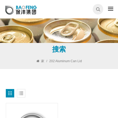
搜索
家
/
202 Aluminum Can Lid