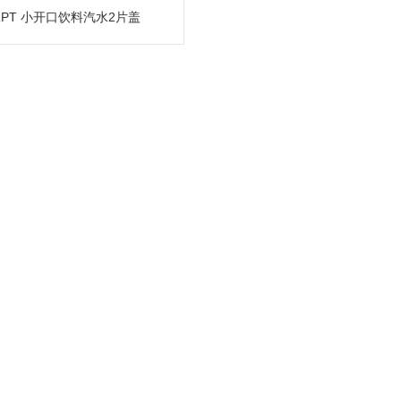
 RPT 小开口饮料汽水2片盖