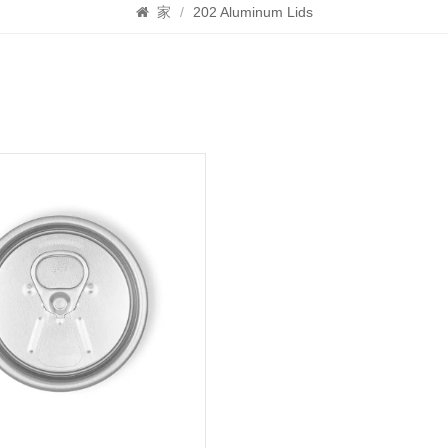
家
/
202 Aluminum Lids