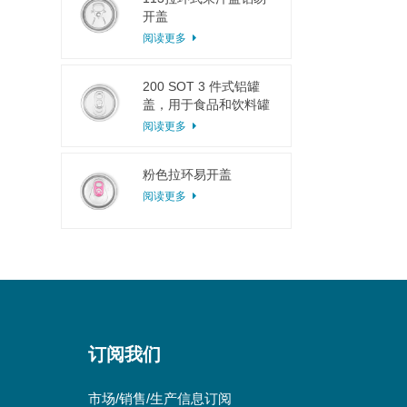
开盖
阅读更多
200 SOT 3 件式铝罐
盖，用于食品和饮料罐
头
阅读更多
粉色拉环易开盖
阅读更多
订阅我们
市场/销售/生产信息订阅