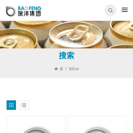
搜索
家
/
铝eoe