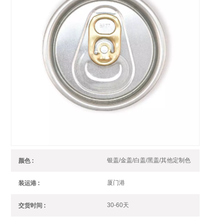
202 B64 银盖金拉环汽水饮料盖
保沣提供各种彩色拉环盖
银盖金拉环汽水饮料盖
编号 :
整板
订单(起订量) :
银行转账
支付 :
厦门/湖北，中国
产品产地 :
银盖/金盖/白盖/黑盖/其他定制色
颜色 :
厦门港
装运港 :
30-60天
交货时间 :