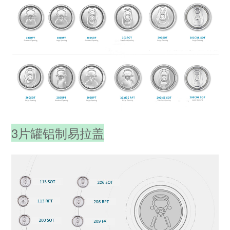
3片罐铝制易拉盖