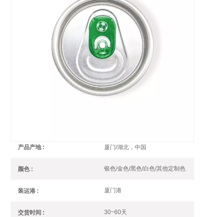
绿色拉环易开盖
五颜六色的拉环会让您的饮料罐看起来与众不同，保沣提
供多种选择来满足您的各种需求。
彩色拉环盖
编号 :
整板
订单(起订量) :
银行现款
支付 :
厦门/湖北，中国
产品产地 :
银色/金色/黑色/白色/其他定制色
颜色 :
厦门港
装运港 :
30~60天
交货时间 :