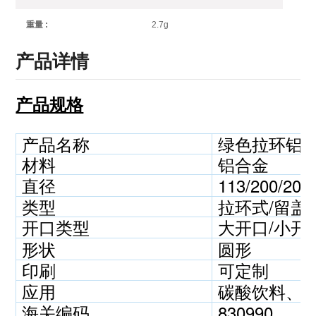
2.7g
重量 :
产品详情
产品规格
产品名称
绿色拉环铝
材料
铝合金
直径
113/200/20
类型
拉环式/留盖
开口类型
大开口/小开
形状
圆形
印刷
可定制
应用
碳酸饮料、
海关编码
830990