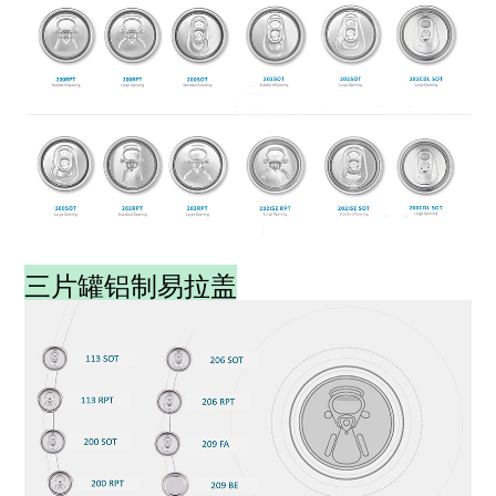
三片罐铝制易拉盖